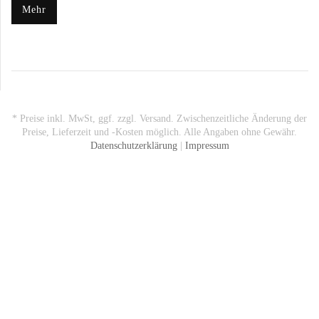
Mehr
* Preise inkl. MwSt, ggf. zzgl. Versand. Zwischenzeitliche Änderung der
Preise, Lieferzeit und -Kosten möglich. Alle Angaben ohne Gewähr.
Datenschutzerklärung
|
Impressum