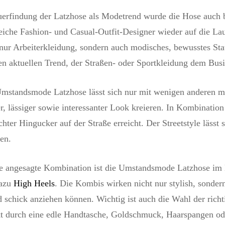
erfindung der Latzhose als Modetrend wurde die Hose auch b
eiche Fashion- und Casual-Outfit-Designer wieder auf die Lau
nur Arbeiterkleidung, sondern auch modisches, bewusstes Sta
den aktuellen Trend, der Straßen- oder Sportkleidung dem Busi
Umstandsmode Latzhose lässt sich nur mit wenigen anderen 
er, lässiger sowie interessanter Look kreieren. In Kombinati
echter Hingucker auf der Straße erreicht. Der Streetstyle lässt
hen.
re angesagte Kombination ist die Umstandsmode Latzhose im
dazu
High Heels
. Die Kombis wirken nicht nur stylish, sonder
schick anziehen können. Wichtig ist auch die Wahl der richti
kt durch eine edle Handtasche, Goldschmuck, Haarspangen od