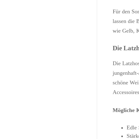
Für den So
lassen die
wie Gelb, 
Die Latzh
Die Latzhos
jungenhaft-
schöne Weib
Accessoires
Mögliche 
Edle 
Stär