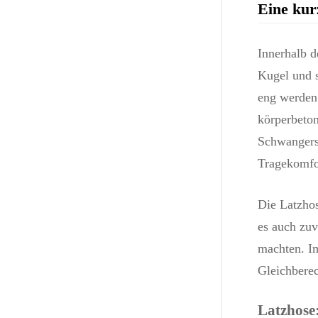
Eine kur
Innerhalb d
Kugel und s
eng werden
körperbeton
Schwangers
Tragekomfor
Die Latzhos
es auch zuv
machten. I
Gleichbere
Latzhose