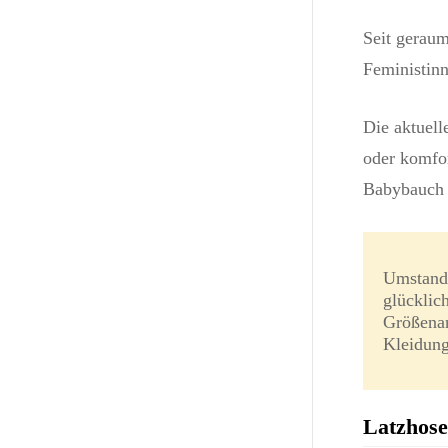
Seit geraum
Feministin
Die aktuel
oder komfor
Babybauch a
Umstands
glücklic
Größenan
Kleidung
Latzhose