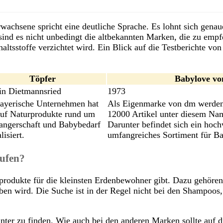
achsene spricht eine deutliche Sprache. Es lohnt sich genau
sind es nicht unbedingt die altbekannten Marken, die zu empf
altsstoffe verzichtet wird. Ein Blick auf die Testberichte vo
Töpfer
Babylove v
in Dietmannsried
1973
ayerische Unternehmen hat
Als Eigenmarke von dm werden 
auf Naturprodukte rund um
12000 Artikel unter diesem Na
ngerschaft und Babybedarf
Darunter befindet sich ein hoc
lisiert.
umfangreiches Sortiment für B
aufen?
eprodukte für die kleinsten Erdenbewohner gibt. Dazu gehöre
en wird. Die Suche ist in der Regel nicht bei den Shampoos,
nter zu finden. Wie auch bei den anderen Marken sollte auf di