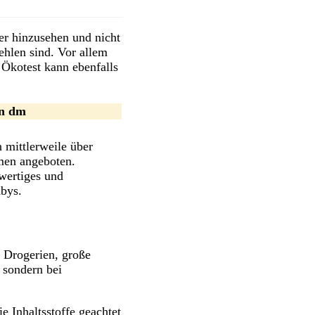
er hinzusehen und nicht
ehlen sind. Vor allem
n Ökotest kann ebenfalls
on dm
mittlerweile über
men angeboten.
hwertiges und
abys.
n Drogerien, große
 sondern bei
e Inhaltsstoffe geachtet