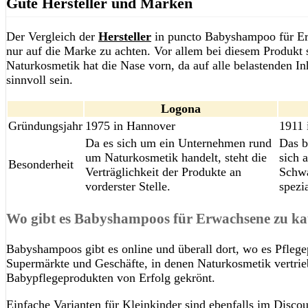
Gute Hersteller und Marken
Der Vergleich der
Hersteller
in puncto Babyshampoo für Erw
nur auf die Marke zu achten. Vor allem bei diesem Produkt 
Naturkosmetik hat die Nase vorn, da auf alle belastenden Inh
sinnvoll sein.
Logona
Gründungsjahr
1975 in Hannover
1911 
Da es sich um ein Unternehmen rund
Das b
um Naturkosmetik handelt, steht die
sich 
Besonderheit
Verträglichkeit der Produkte an
Schwa
vorderster Stelle.
spezia
Wo gibt es Babyshampoos für Erwachsene zu k
Babyshampoos gibt es online und überall dort, wo es Pfleg
Supermärkte und Geschäfte, in denen Naturkosmetik vertrieb
Babypflegeprodukten von Erfolg gekrönt.
Einfache Varianten für Kleinkinder sind ebenfalls im Discou