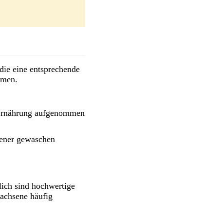
die eine entsprechende
mmen.
e Ernährung aufgenommen
tener gewaschen
lich sind hochwertige
wachsene häufig